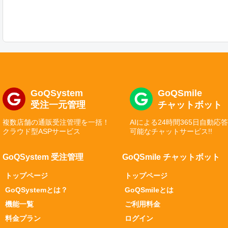
GoQSystem
GoQSmile
受注一元管理
チャットボット
複数店舗の通販受注管理を一括！
AIによる24時間365日自動応
クラウド型ASPサービス
可能なチャットサービス!!
GoQSystem 受注管理
GoQSmile チャットボット
トップページ
トップページ
GoQSystemとは？
GoQSmileとは
機能一覧
ご利用料金
料金プラン
ログイン